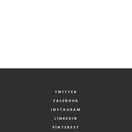
DAHA SONRAKI YORUMLARIMDA KULLANILMASI IÇIN ADIM, E-POSTA
ADRESIM VE SITE ADRESIM BU TARAYICIYA KAYDEDILSIN.
TWITTER
FACEBOOK
INSTAGRAM
LINKEDIN
PINTEREST