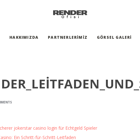
A
HAKKIMIZDA
PARTNERLERIMIZ
GÖRSEL GALERI
DER_LEITFADEN_UND_S
MMENTS
erer jokerstar casino login für Echtgeld Spieler
sino: Ein Schritt-für-Schritt-Leitfaden