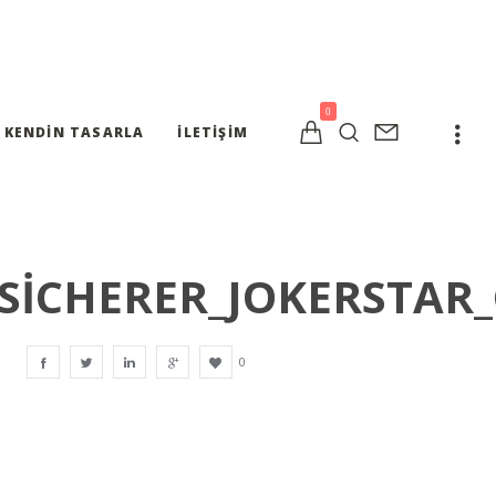
0
KENDIN TASARLA
İLETIŞIM
ICHERER_JOKERSTAR_
0