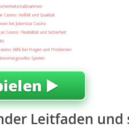
d Sicherheitsmaßnahmen
 Casino: Vielfalt und Qualität
en bei Jokerstar Casino
 Casino: Flexibilität und Sicherheit
its
asino: Hilfe bei Fragen und Problemen
ntwortungsvolles Spielen
pielen ▶️
der Leitfaden und 