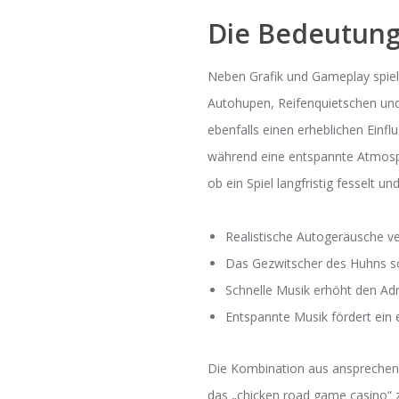
Die Bedeutung
Neben Grafik und Gameplay spielt
Autohupen, Reifenquietschen un
ebenfalls einen erheblichen Einf
während eine entspannte Atmosphä
ob ein Spiel langfristig fesselt un
Realistische Autogeräusche v
Das Gezwitscher des Huhns so
Schnelle Musik erhöht den Adr
Entspannte Musik fördert ein 
Die Kombination aus ansprechen
das „chicken road game casino“ 