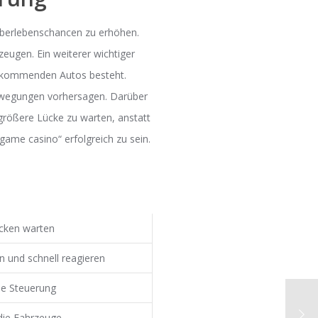
Überlebenschancen zu erhöhen.
eugen. Ein weiterer wichtiger
en kommenden Autos besteht.
 Bewegungen vorhersagen. Darüber
 größere Lücke zu warten, anstatt
game casino“ erfolgreich zu sein.
ücken warten
n und schnell reagieren
se Steuerung
die Fahrzeuge