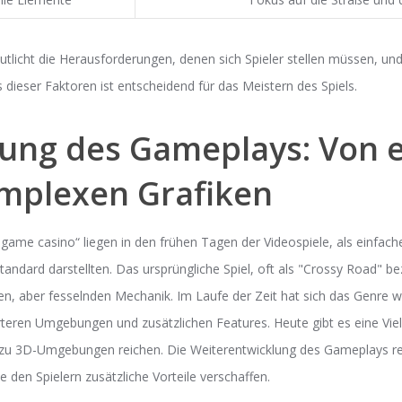
tlicht die Herausforderungen, denen sich Spieler stellen müssen, und 
dieser Faktoren ist entscheidend für das Meistern des Spiels.
lung des Gameplays: Von 
omplexen Grafiken
game casino“ liegen in den frühen Tagen der Videospiele, als einfach
ndard darstellten. Das ursprüngliche Spiel, oft als "Crossy Road" be
len, aber fesselnden Mechanik. Im Laufe der Zeit hat sich das Genre w
erteren Umgebungen und zusätzlichen Features. Heute gibt es eine Viel
n zu 3D-Umgebungen reichen. Die Weiterentwicklung des Gameplays re
 den Spielern zusätzliche Vorteile verschaffen.